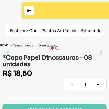
Festa por Cor
Plantas Artificiais
Brinquedos
Temas Infantis
Dinossauros
*Copo Papel Dinossauros - 08
unidades
R$
18
,
60
－
＋