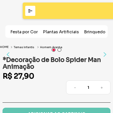
Festa por Cor
Plantas Artificiais
Brinquedos
Temas Infantis
Homem Aranha
*Decoração de Bolo Spider Man
Animação
R$
27
,
90
－
＋