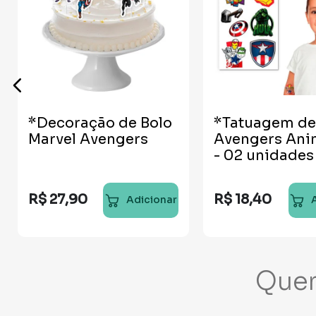
*Decoração de Bolo
*Tatuagem de
Marvel Avengers
Avengers Ani
- 02 unidades
R$
27
,
90
R$
18
,
40
Adicionar
Que