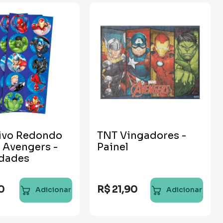
ivo Redondo
TNT Vingadores -
 Avengers -
Painel
idades
0
R$
21
,
90
Adicionar
Adicionar