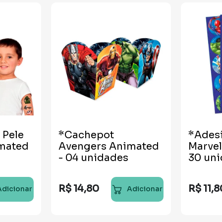
 Pele
*Cachepot
*Ades
mated
Avengers Animated
Marvel
- 04 unidades
30 un
R$
14
,
80
R$
11
,
8
Adicionar
Adicionar