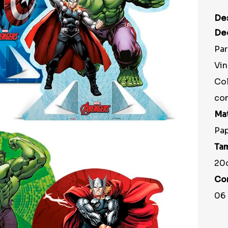
9
º
prato
De
10
º
copo
De
Par
Vin
Col
co
Mat
Pap
Ta
20c
Co
06