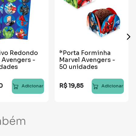
ivo Redondo
*Porta Forminha
 Avengers -
Marvel Avengers -
idades
50 unidades
0
R$
19
,
85
Adicionar
Adicionar
mbém