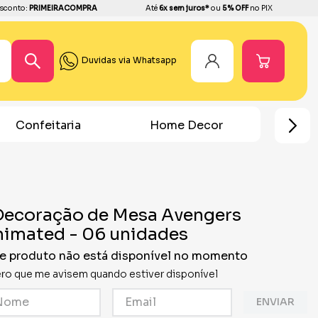
sconto:
PRIMEIRACOMPRA
Até
6x sem juros*
ou
5% OFF
no PIX
Duvidas via Whatsapp
Home Decor
Chá Revelação
Festa H
Decoração de Mesa Avengers
imated - 06 unidades
e produto não está disponível no momento
ro que me avisem quando estiver disponível
ENVIAR