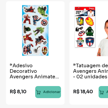
*Adesivo
*Tatuagem de
Decorativo
Avengers Ani
Avengers Animated
- 02 unidades
- 12 unidades
R$
8
,
10
R$
18
,
40
Adicionar