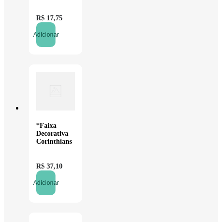
- 40
unidades
R$
17
,
75
Adicionar
*Faixa
Decorativa
Corinthians
R$
37
,
10
Adicionar