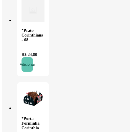
*Prato
Corinthians
- 08
unidades
R$
24
,
80
Adicionar
*Porta
Forminha
Corinthians