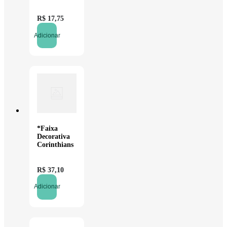
- 40
unidades
R$
17
,
75
Adicionar
*Faixa
Decorativa
Corinthians
R$
37
,
10
Adicionar