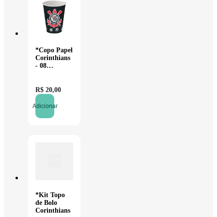
*Copo Papel
Corinthians
- 08
unidades
R$
20
,
00
Adicionar
*Kit Topo
de Bolo
Corinthians