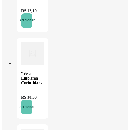
R$
12
,
10
Adicionar
*Vela
Emblema
Corinthians
R$
30
,
50
Adicionar