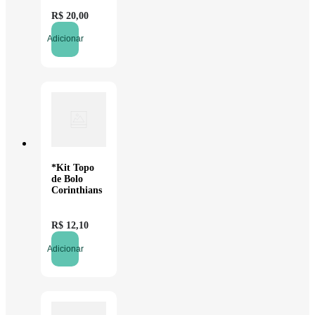
R$
20
,
00
Adicionar
*Kit Topo
de Bolo
Corinthians
R$
12
,
10
Adicionar