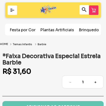
Festa por Cor
Plantas Artificiais
Brinquedos
Temas Infantis
Barbie
*Faixa Decorativa Especial Estrela
Barbie
R$
31
,
60
－
＋