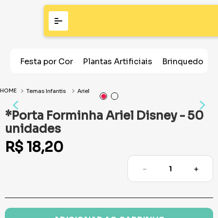
Festa por Cor
Plantas Artificiais
Brinquedos
Temas Infantis
Ariel
*Porta Forminha Ariel Disney - 50
unidades
R$
18
,
20
－
＋