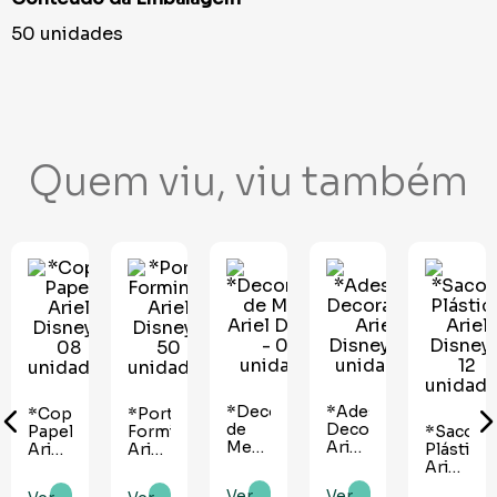
50 unidades
Quem viu, viu também
o
o
*Decoração
*Adesivo
*Copo
*Porta
de
Decorativo
Papel
Forminha
*Sacola
Mesa
Ariel
Ariel
Ariel
Plástica
Ariel
Disney
Disney
Disney
Ariel
Disney
- 12
- 08
- 50
Disney
R$
38
,
60
R$
8
,
10
Adicionar
Adicionar
R$
20
,
00
R$
18
,
20
Adicionar
Adicionar