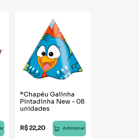
*Chapéu Galinha
Pintadinha New - 08
unidades
R$
22
,
20
ar
Adicionar