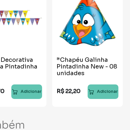
 Decorativa
*Chapéu Galinha
a Pintadinha
Pintadinha New - 08
unidades
70
R$
22
,
20
Adicionar
Adicionar
mbém