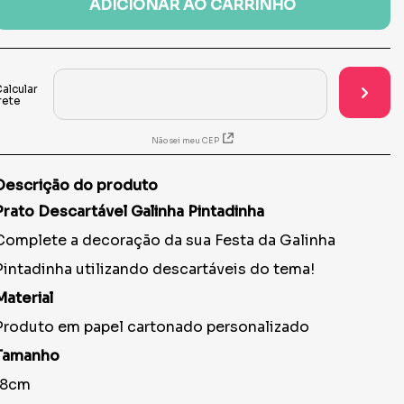
ADICIONAR AO CARRINHO
Não sei meu CEP
Descrição do produto
Prato Descartável Galinha Pintadinha
Complete a decoração da sua Festa da Galinha
Pintadinha utilizando descartáveis do tema!
Material
Produto em papel cartonado personalizado
Tamanho
18cm