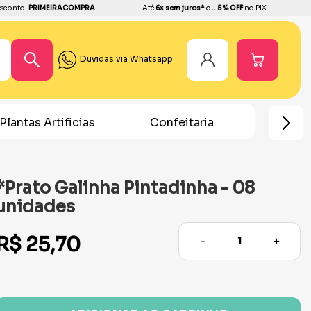
sconto:
PRIMEIRACOMPRA
Até
6x sem juros*
ou
5% OFF
no PIX
Duvidas via Whatsapp
Plantas Artificias
Confeitaria
Home
*Prato Galinha Pintadinha - 08
unidades
R$
25
,
70
－
＋