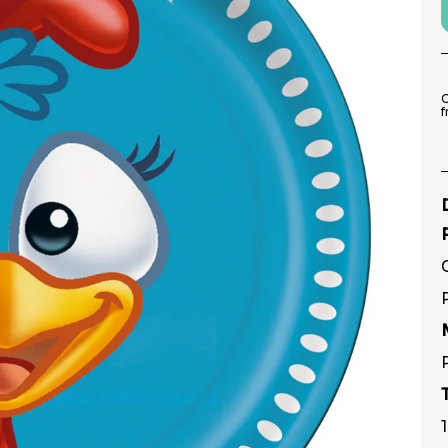
9
º
peruca
10
º
festa neon