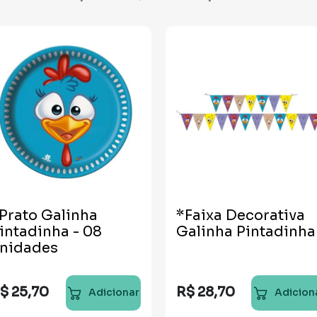
Prato Galinha
*Faixa Decorativa
intadinha - 08
Galinha Pintadinha
nidades
$
25
,
70
R$
28
,
70
Adicionar
Adicion