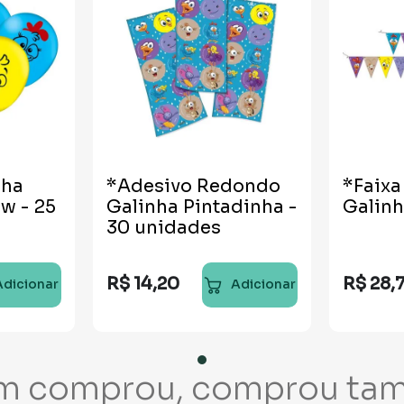
nha
*Adesivo Redondo
*Faixa
w - 25
Galinha Pintadinha -
Galinh
30 unidades
R$
14
,
20
R$
28
,
Adicionar
Adicionar
m comprou, comprou ta