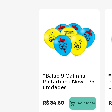
*Balão 9 Galinha
*
Pintadinha New - 25
P
unidades
u
R$
34
,
30
R
Adicionar