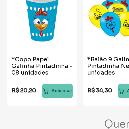
*Copo Papel
*Balão 9 Gali
Galinha Pintadinha -
Pintadinha Ne
08 unidades
unidades
R$
20
,
20
R$
34
,
30
Adicionar
Que