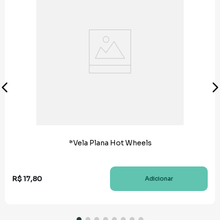
*Vela Plana Hot Wheels
R$
17
,
80
Adicionar