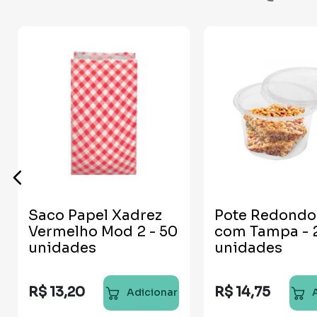
Saco Papel Xadrez
Pote Redondo
Vermelho Mod 2 - 50
com Tampa - 24
unidades
unidades
R$
13
,
20
R$
14
,
75
Adicionar