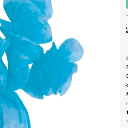
9
º
peruca
10
º
festa neon