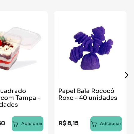
Quadrado
Papel Bala Rococó
 com Tampa -
Roxo - 40 unidades
idades
50
R$
8
,
15
Adicionar
Adicionar