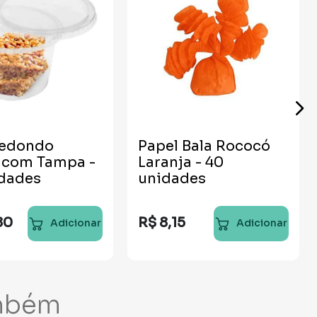
Redondo
Papel Bala Rococó
 com Tampa -
Laranja - 40
idades
unidades
80
R$
8
,
15
Adicionar
Adicionar
mbém