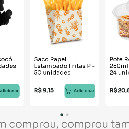
cocó
Saco Papel
Pote 
idades
Estampado Fritas P -
250ml
50 unidades
24 un
R$
9
,
15
R$
20
,
Adicionar
Adicionar
m comprou, comprou ta