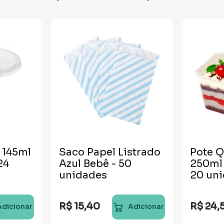
 145ml
Saco Papel Listrado
Pote 
Azul Bebê - 50
250ml
unidades
20 un
R$
15
,
40
R$
24
,
Adicionar
Adicionar