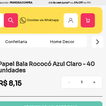
sconto:
PRIMEIRACOMPRA
Até
6x sem juros*
ou
5% OFF
no PIX
Duvidas via Whatsapp
Home Decor
Chá Revelação
Festa
Papel Bala Rococó Azul Claro - 40
unidades
R$
8
,
15
－
＋