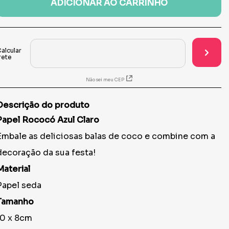
ADICIONAR AO CARRINHO
Não sei meu CEP
Descrição do produto
Papel Rococó Azul Claro
Embale as deliciosas balas de coco e combine com a
decoração da sua festa!
Material
Papel seda
Tamanho
10 x 8cm