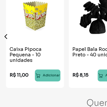
Caixa Pipoca
Papel Bala Ro
Pequena - 10
Preto - 40 un
unidades
R$
11
,
00
R$
8
,
15
Adicionar
Que