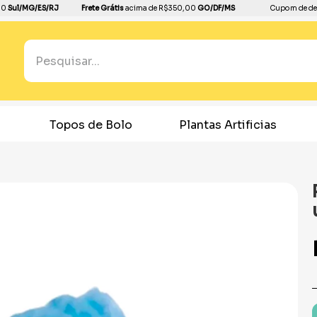
00
Sul/MG/ES/RJ
Frete Grátis
acima de R$350,00
GO/DF/MS
Cupom de de
Pesquisar...
TERMOS MAIS BUSCADOS
1
º
boleira
olo
Plantas Artificias
Confeitaria
2
º
balão
3
º
bandeja
4
º
dourado
5
º
dinossauro
6
º
copo papel
7
º
pirulito
8
º
toalha