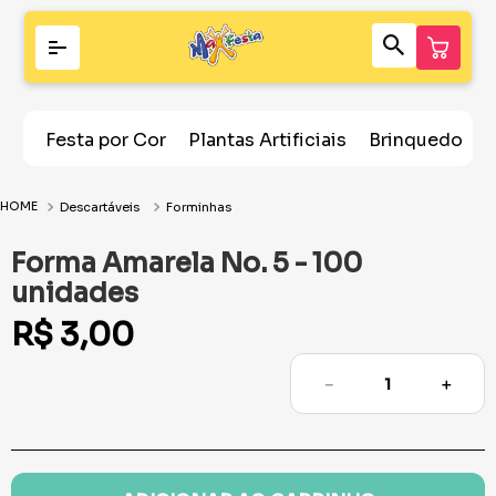
Festa por Cor
Plantas Artificiais
Brinquedos
Descartáveis
Forminhas
Forma Amarela No. 5 - 100
unidades
R$
3
,
00
－
＋