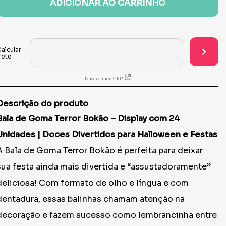
ADICIONAR AO CARRINHO
Não sei meu CEP
Descrição do produto
Bala
de Goma Terror Bokão – Display com 24
Unidades | Doces Divertidos para Halloween e Festas
A Bala de Goma Terror Bokão é perfeita para deixar
sua festa ainda mais divertida e “assustadoramente”
deliciosa! Com formato de olho e língua e com
dentadura, essas balinhas chamam atenção na
decoração e fazem sucesso como lembrancinha entre