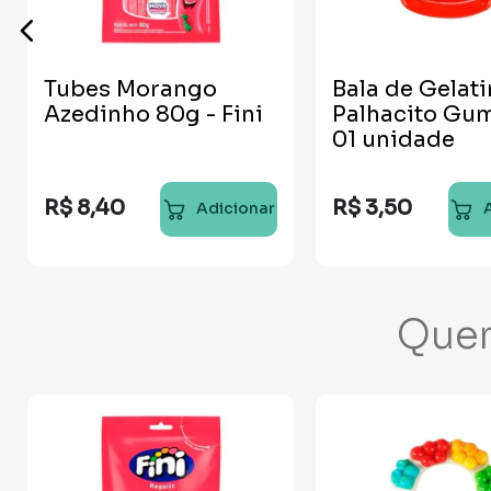
Tubes Morango
Bala de Gelat
Azedinho 80g - Fini
Palhacito Gu
01 unidade
R$
8
,
40
R$
3
,
50
Adicionar
Que