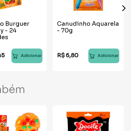
o Burguer
Canudinho Aquarela
 - 24
- 70g
des
45
R$
6
,
80
Adicionar
Adicionar
mbém