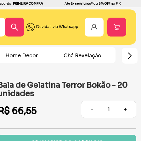
sconto:
PRIMEIRACOMPRA
Até
6x sem juros*
ou
5% OFF
no PIX
Duvidas via Whatsapp
Home Decor
Chá Revelação
Festa Hom
Bala de Gelatina Terror Bokão - 20
unidades
R$
66
,
55
－
＋