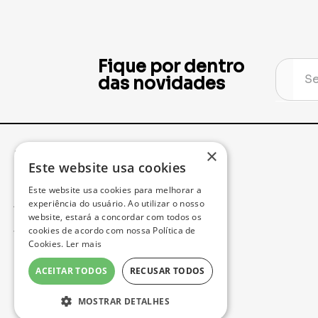
Fique por dentro
das novidades
×
Institucional
Minha Conta
Este website usa cookies
Este website usa cookies para melhorar a
Acompanhe seu Pedido
experiência do usuário. Ao utilizar o nosso
website, estará a concordar com todos os
cookies de acordo com nossa Política de
Trocas e Devoluções
Cookies.
Ler mais
Política de Privacidade
ACEITAR TODOS
RECUSAR TODOS
Formas de Pagamento
MOSTRAR DETALHES