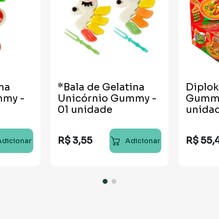
ina
*Bala de Gelatina
Diplok
mmy -
Unicórnio Gummy -
Gummy
01 unidade
unida
R$
3
,
55
R$
55
,
Adicionar
Adicionar