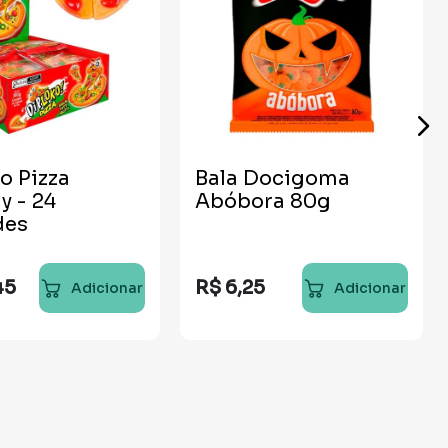
o Pizza
Bala Docigoma
 - 24
Abóbora 80g
des
45
R$
6
,
25
Adicionar
Adicionar