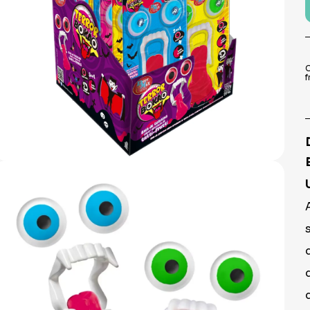
9
º
prato
10
º
copo