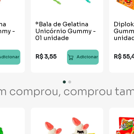
ina
*Bala de Gelatina
Diplok
mmy -
Unicórnio Gummy -
Gummy
01 unidade
unida
R$
3
,
55
R$
55
,
Adicionar
Adicionar
m comprou, comprou ta