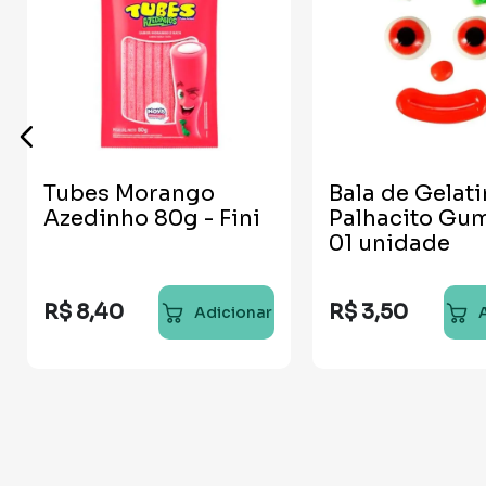
Tubes Morango
Bala de Gelat
Azedinho 80g - Fini
Palhacito Gu
01 unidade
R$
8
,
40
R$
3
,
50
Adicionar