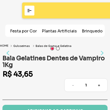
Festa por Cor
Plantas Artificiais
Brinquedos
Guloseimas
Balas de Goma e Gelatina
Bala Gelatines Dentes de Vampiro
1Kg
R$
43
,
65
－
＋