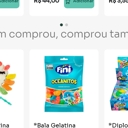
R$
44
,
00
R$
3
,
5
Adicionar
Adicionar
m comprou, comprou ta
tina
*Bala Gelatina
*Dipl