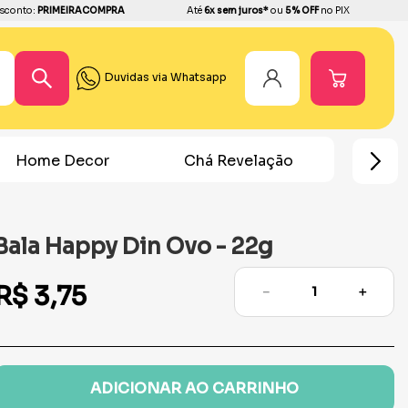
sconto:
PRIMEIRACOMPRA
Até
6x sem juros*
ou
5% OFF
no PIX
Duvidas via Whatsapp
Home Decor
Chá Revelação
Festa Ho
Bala Happy Din Ovo - 22g
R$
3
,
75
－
＋
ADICIONAR AO CARRINHO