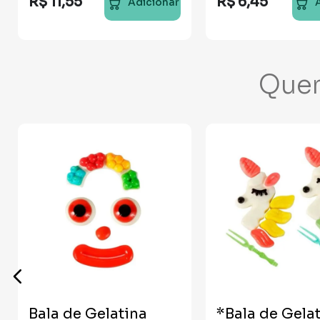
R$
11
,
55
R$
6
,
45
Adicionar
Que
Bala de Gelatina
*Bala de Gela