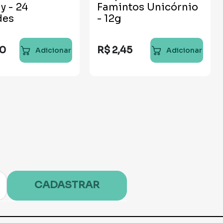
 - 24
Famintos Unicórnio
des
- 12g
10
R$
2
,
45
Adicionar
Adicionar
CADASTRAR