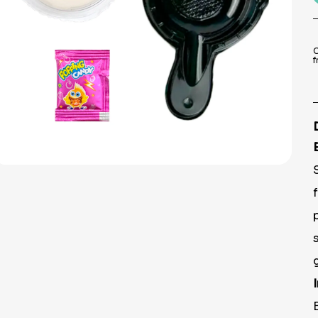
9
º
prato
10
º
copo