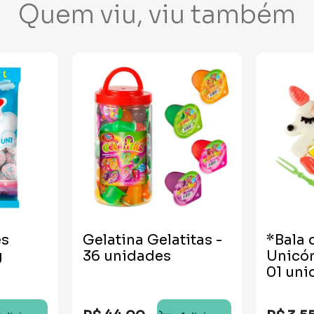
Quem viu, viu também
es
Gelatina Gelatitas -
*Bala 
g
36 unidades
Unicó
01 uni