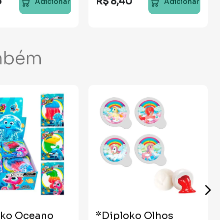
5
R$
8
,
40
Adicionar
Adicionar
mbém
oko Oceano
*Diploko Olhos