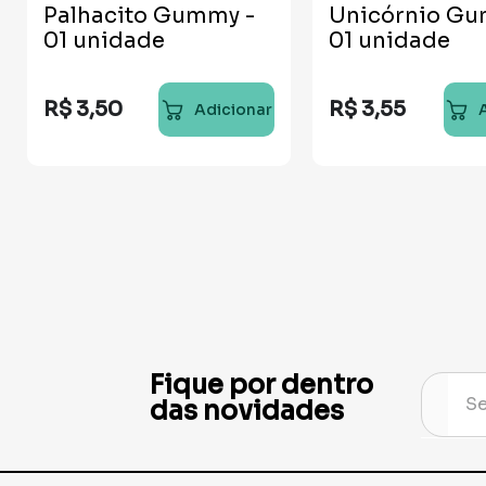
Palhacito Gummy -
Unicórnio Gu
01 unidade
01 unidade
R$
3
,
50
R$
3
,
55
Adicionar
Fique por dentro
das novidades