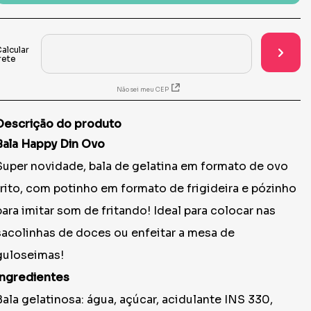
Não sei meu CEP
Descrição do produto
Bala Happy Din Ovo
Super novidade, bala de gelatina em formato de ovo
frito, com potinho em formato de frigideira e pózinho
para imitar som de fritando! Ideal para colocar nas
sacolinhas de doces ou enfeitar a mesa de
guloseimas!
Ingredientes
Bala gelatinosa: água, açúcar, acidulante INS 330,