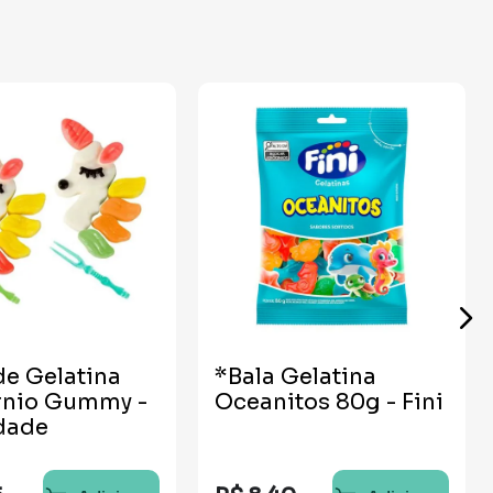
de Gelatina
*Bala Gelatina
rnio Gummy -
Oceanitos 80g - Fini
dade