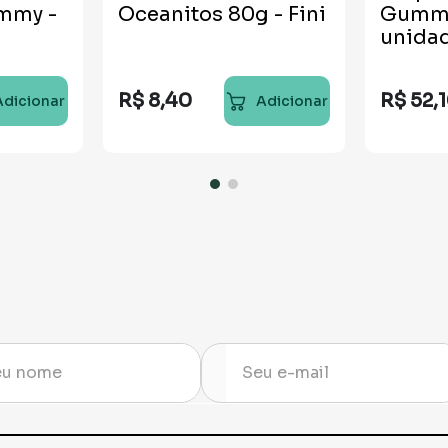
mmy -
Oceanitos 80g - Fini
Gummy
unida
R$
8
,
40
R$
52
,
Adicionar
Adicionar