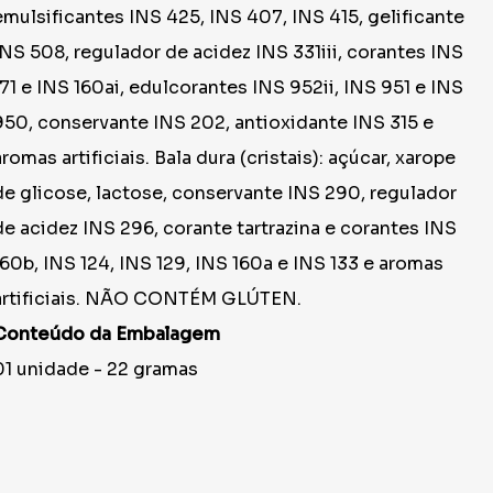
emulsificantes INS 425, INS 407, INS 415, gelificante
INS 508, regulador de acidez INS 331iii, corantes INS
171 e INS 160ai, edulcorantes INS 952ii, INS 951 e INS
950, conservante INS 202, antioxidante INS 315 e
aromas artificiais. Bala dura (cristais): açúcar, xarope
de glicose, lactose, conservante INS 290, regulador
de acidez INS 296, corante tartrazina e corantes INS
160b, INS 124, INS 129, INS 160a e INS 133 e aromas
artificiais. NÃO CONTÉM GLÚTEN.
Conteúdo da Embalagem
01 unidade - 22 gramas