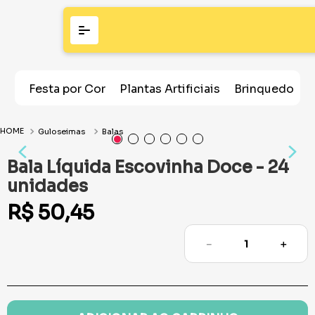
Festa por Cor
Plantas Artificiais
Brinquedos
Guloseimas
Balas
Bala Líquida Escovinha Doce - 24
unidades
R$
50
,
45
－
＋