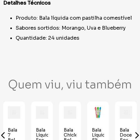
Detalhes Técnicos
Produto: Bala líquida com pastilha comestível
Sabores sortidos: Morango, Uva e Blueberry
Quantidade: 24 unidades
Quem viu, viu também
Bala
Bala
Bala
Bala
Bala
7
Líquida
Chiclé
Líquida
Doce
Belo
Escovinha
Bolete
Slime
Spray