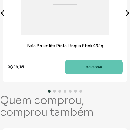
Bala Bruxolita Pinta Língua Stick 492g
R$
19
,
15
Adicionar
Quem comprou,
comprou também