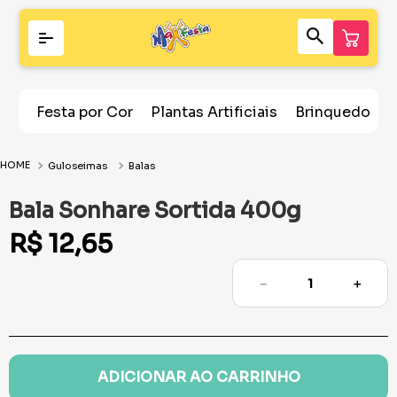
Festa por Cor
Plantas Artificiais
Brinquedos
Guloseimas
Balas
Bala Sonhare Sortida 400g
R$
12
,
65
－
＋
ADICIONAR AO CARRINHO