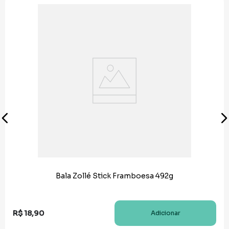
Bala Zollé Stick Framboesa 492g
R$
18
,
90
Adicionar