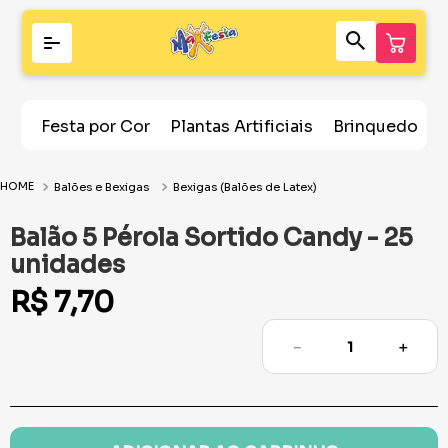
Festa por Cor
Plantas Artificiais
Brinquedos
Balões e Bexigas
Bexigas (Balões de Latex)
Balão 5 Pérola Sortido Candy - 25
unidades
R$
7
,
70
－
＋