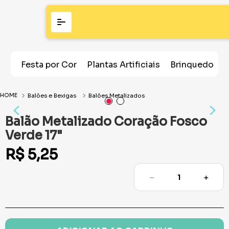
Festa por Cor
Plantas Artificiais
Brinquedos
Balões e Bexigas
Balões Metalizados
Balão Metalizado Coração Fosco
Verde 17"
R$
5
,
25
－
＋