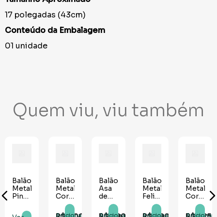
17 polegadas (43cm)
Conteúdo da Embalagem
01 unidade
Quem viu, viu também
do
Balão
Balão
Balão
Balão
Balão
Metalizado
Metalizado
Asa
Metalizado
Metaliza
Pink
Coração
de
Feliz
Coração
ico
34"
Nacarado
Borboleta
Aniversário
Pink
Números
18"
Azul
Bolo
18"
R$
9
,
00
R$
5
,
90
R$
8
,
90
R$
5
,
25
Adicionar
Adicionar
Adicionar
Adicionar