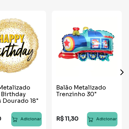
Metalizado
Balão Metalizado
Birthday
Trenzinho 30"
s Dourado 18"
0
R$
11
,
30
Adicionar
Adicionar