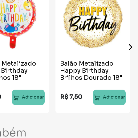
 Metalizado
Balão Metalizado
Birthday
Happy Birthday
hos 18"
Brilhos Dourado 18"
0
R$
7
,
50
Adicionar
Adicionar
mbém