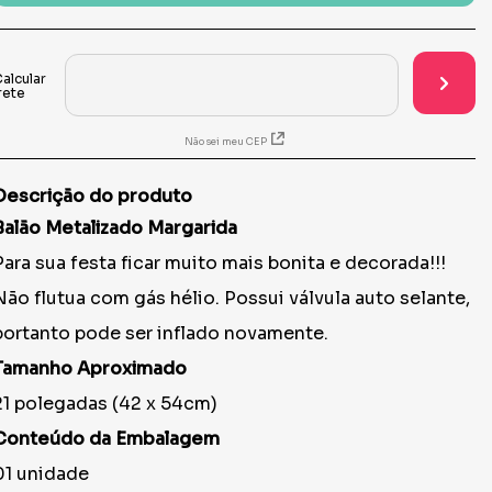
Não sei meu CEP
Descrição do produto
Balão Metalizado Margarida
Para sua festa ficar muito mais bonita e decorada!!!
Não flutua com gás hélio. Possui válvula auto selante,
portanto pode ser inflado novamente.
Tamanho Aproximado
21 polegadas (42 x 54cm)
Conteúdo da Embalagem
01 unidade