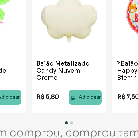
Balão Metalizado
*Balão
de
Candy Nuvem
Happy 
Creme
Bichin
R$
5
,
80
R$
7
,
5
Adicionar
Adicionar
m comprou, comprou ta