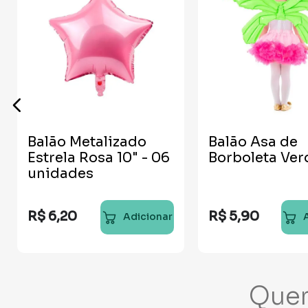
Balão Metalizado
Balão Asa de
Estrela Rosa 10" - 06
Borboleta Ver
unidades
R$
6
,
20
R$
5
,
90
Adicionar
Que