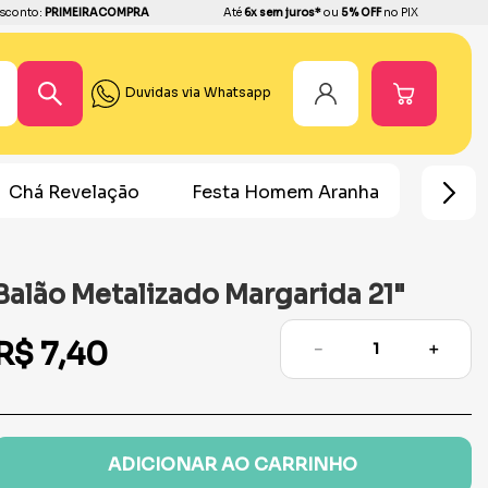
sconto:
PRIMEIRACOMPRA
Até
6x sem juros*
ou
5% OFF
no PIX
Duvidas via Whatsapp
Chá Revelação
Festa Homem Aranha
Fest
Balão Metalizado Margarida 21"
R$
7
,
40
－
＋
ADICIONAR AO CARRINHO