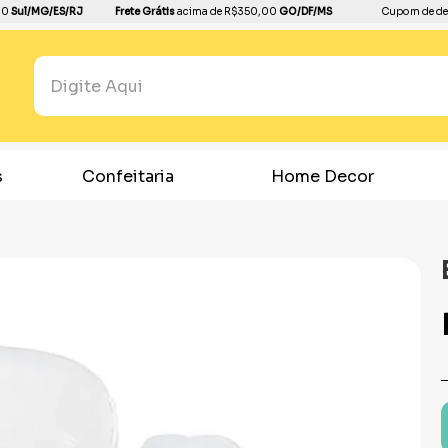
00
Sul/MG/ES/RJ
Frete Grátis
acima de R$350,00
GO/DF/MS
Cupom de de
Pesquisar...
TERMOS MAIS BUSCADOS
1
º
boleira
s
Confeitaria
Home Decor
2
º
bandeja
3
º
balão
4
º
dinossauro
5
º
dourado
6
º
festa neon
7
º
toalha
8
º
copo papel