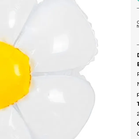
9
º
prato
10
º
copo