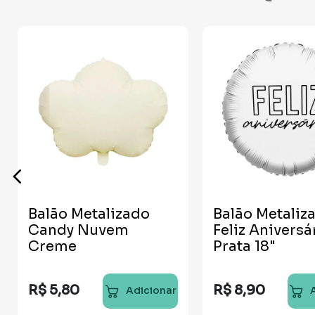
Balão Metalizado
Balão Metaliz
Candy Nuvem
Feliz Aniversá
Creme
Prata 18"
R$
5
,
80
R$
8
,
90
Adicionar