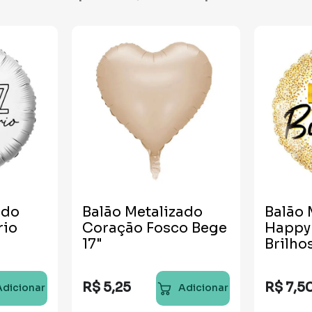
ado
Balão Metalizado
Balão 
rio
Coração Fosco Bege
Happy 
17"
Brilho
R$
5
,
25
R$
7
,
5
Adicionar
Adicionar