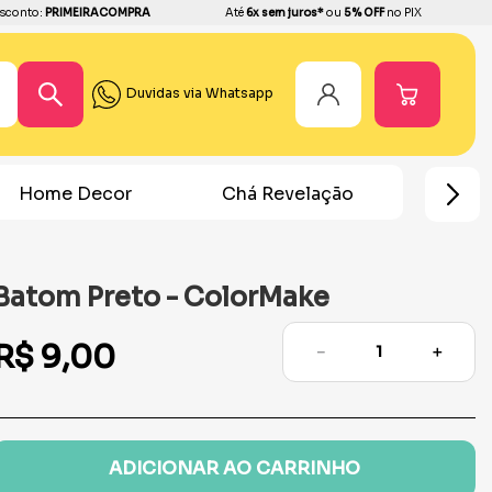
sconto:
PRIMEIRACOMPRA
Até
6x sem juros*
ou
5% OFF
no PIX
Duvidas via Whatsapp
Home Decor
Chá Revelação
Festa Ho
Batom Preto - ColorMake
R$
9
,
00
－
＋
ADICIONAR AO CARRINHO