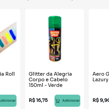
ia Roll
Glitter da Alegria
Aero G
Corpo e Cabelo
Lazury
150ml - Verde
R$
16
,
75
R$
9
,
9
Adicionar
Adicionar