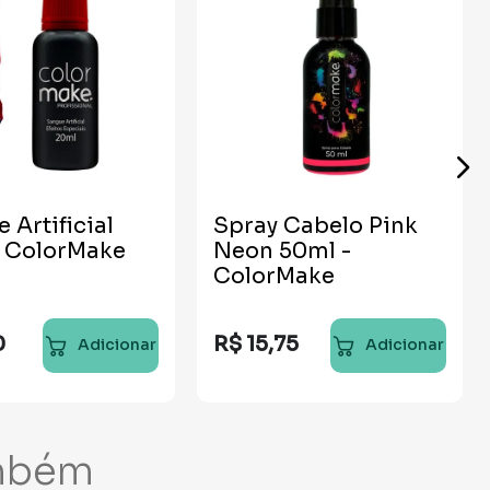
 Artificial
Spray Cabelo Pink
- ColorMake
Neon 50ml -
ColorMake
0
R$
15
,
75
Adicionar
Adicionar
mbém