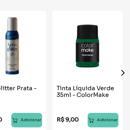
litter Prata -
Tinta Líquida Verde
35ml - ColorMake
0
R$
9
,
00
Adicionar
Adicionar