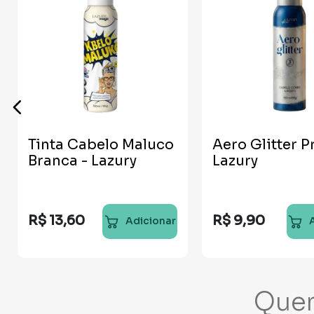
Tinta Cabelo Maluco
Aero Glitter P
Branca - Lazury
Lazury
R$
13
,
60
R$
9
,
90
Adicionar
Que