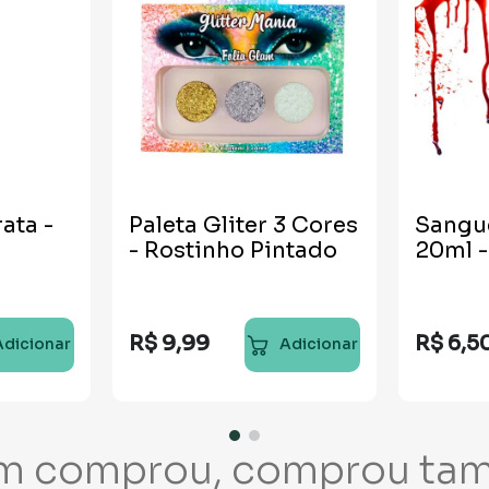
rata -
Paleta Gliter 3 Cores
Sangue
- Rostinho Pintado
20ml 
R$
9
,
99
R$
6
,
5
Adicionar
Adicionar
m comprou, comprou ta