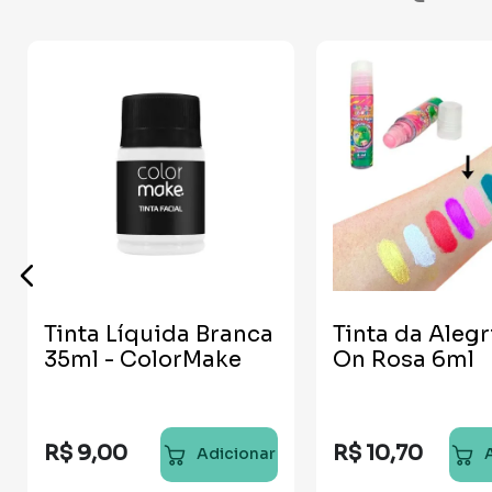
Tinta Líquida Branca
Tinta da Alegr
35ml - ColorMake
On Rosa 6ml
R$
9
,
00
R$
10
,
70
Adicionar