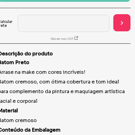
Não sei meu CEP
Descrição do produto
Batom Preto
Arrase na make com cores incríveis!
Batom cremoso, com ótima cobertura e tom ideal
para complemento da pintura e maquiagem artística
facial e corporal
Material
Batom cremoso
Conteúdo da Embalagem