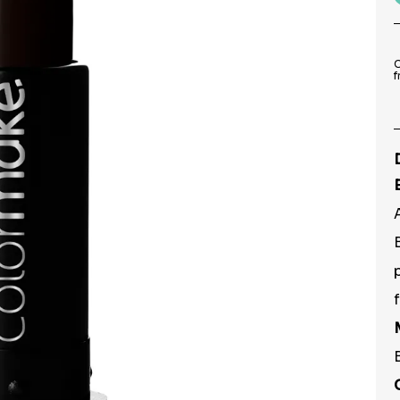
9
º
pirulito
10
º
toalha