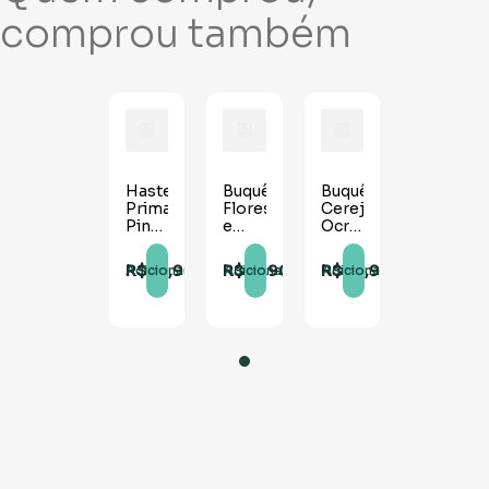
comprou também
Haste
Buquê
Buquê
Primavera
Flores
Cerejeira
Pink
e
Ocre
-
Sementes
Outono
70cm
Rosa
-
R$
10
,
90
R$
16
,
90
R$
33
,
99
Adicionar
Adicionar
Adicionar
-
52cm
32cm