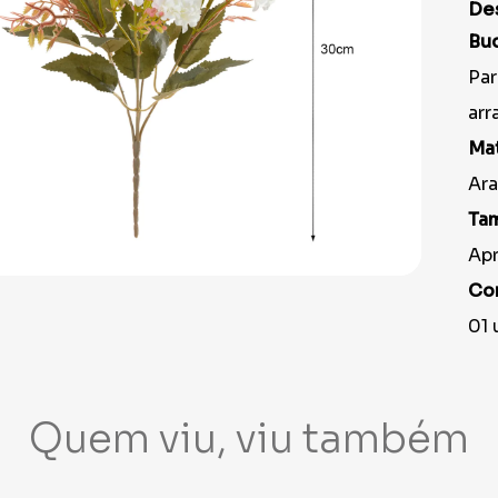
9
º
peruca
De
10
º
festa neon
Bu
Par
arr
Mat
Ara
Ta
Ap
Co
01 
Quem viu, viu também