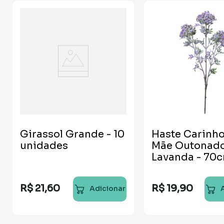
Girassol Grande - 10
Haste Carinho
unidades
Mãe Outonad
Lavanda - 70
R$
21
,
60
R$
19
,
90
Adicionar