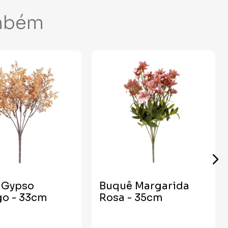
mbém
 Gypso
Buquê Margarida
go - 33cm
Rosa - 35cm