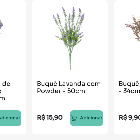
 de
Buquê Lavanda com
Buquê
o
Powder - 50cm
- 34c
cm
R$
15
,
90
R$
9
,
9
Adicionar
Adicionar