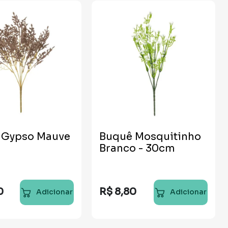
 Gypso Mauve
Buquê Mosquitinho
m
Branco - 30cm
0
R$
8
,
80
Adicionar
Adicionar