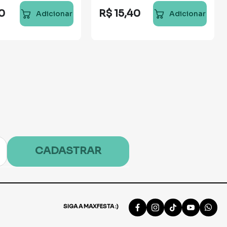
0
R$
15
,
40
Adicionar
Adicionar
CADASTRAR
SIGA A MAXFESTA :)