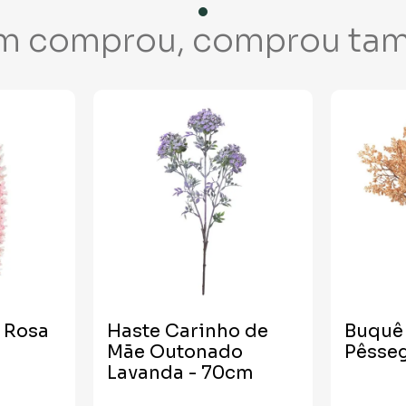
m comprou, comprou ta
a Rosa
Haste Carinho de
Buquê
Mãe Outonado
Pêsse
Lavanda - 70cm