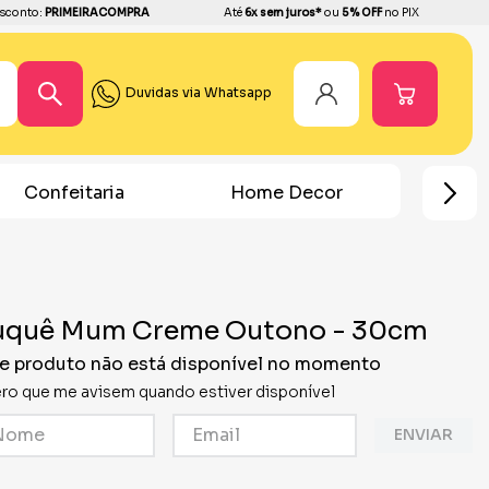
sconto:
PRIMEIRACOMPRA
Até
6x sem juros*
ou
5% OFF
no PIX
Duvidas via Whatsapp
Confeitaria
Home Decor
Chá R
uquê Mum Creme Outono - 30cm
e produto não está disponível no momento
ro que me avisem quando estiver disponível
ENVIAR