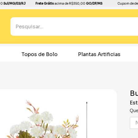
00
Sul/MG/ES/RJ
Frete Grátis
acima de R$350,00
GO/DF/MS
Cupom de de
Pesquisar...
TERMOS MAIS BUSCADOS
1
º
boleira
Topos de Bolo
Plantas Artificias
2
º
balão
3
º
bandeja
4
º
dourado
B
5
º
dinossauro
Est
6
º
copo papel
Que
7
º
pirulito
8
º
toalha