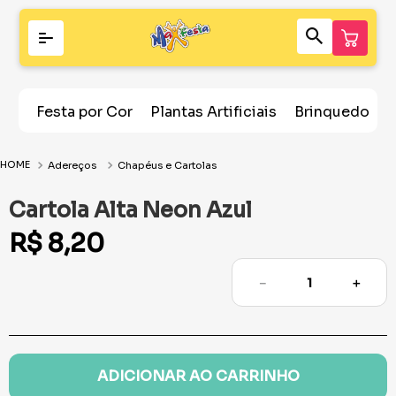
Festa por Cor
Plantas Artificiais
Brinquedos
Adereços
Chapéus e Cartolas
Cartola Alta Neon Azul
R$
8
,
20
－
＋
ADICIONAR AO CARRINHO