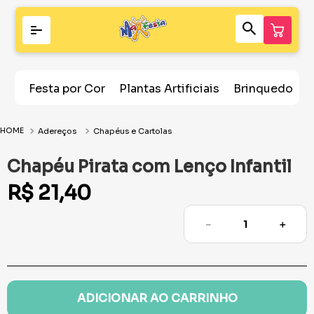
Festa por Cor
Plantas Artificiais
Brinquedos
Adereços
Chapéus e Cartolas
Chapéu Pirata com Lenço Infantil
R$
21
,
40
－
＋
ADICIONAR AO CARRINHO