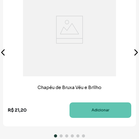
Chapéu de Bruxa Véu e Brilho
R$
21
,
20
Adicionar