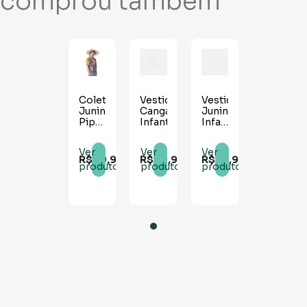
comprou também
Colete
Vestido
Vestido
Junino
Cangaceira
Junino
Pipoquinha
Infantil
Infantil
Infantil
Maria
Aurora
Ver
Ver
Ver
R$
39
,
99
R$
49
,
90
R$
78
,
90
produto
produto
produto