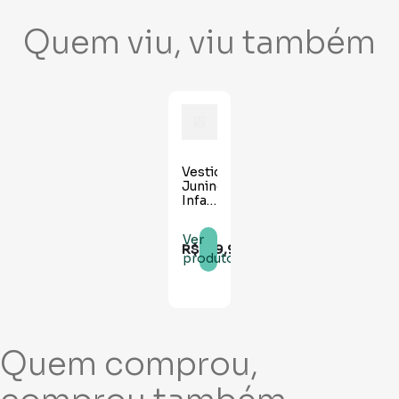
Quem viu, viu também
Vestido
Junino
Infantil
Luxo
Ranya
Ver
R$
159
,
90
produto
Quem comprou,