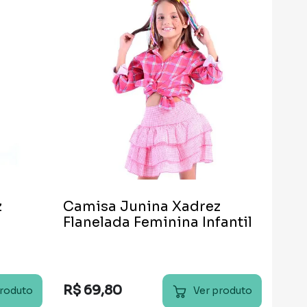
z
Camisa Junina Xadrez
Flanelada Feminina Infantil
R$
69
,
80
produto
Ver produto