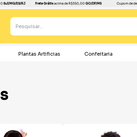
00
Sul/MG/ES/RJ
Frete Grátis
acima de R$350,00
GO/DF/MS
Cupom de de
Pesquisar...
TERMOS MAIS BUSCADOS
1
º
boleira
s
Confeitaria
Home Decor
2
º
balão
3
º
bandeja
4
º
copo papel
is
5
º
festa neon
6
º
dourado
7
º
dinossauro
8
º
peruca