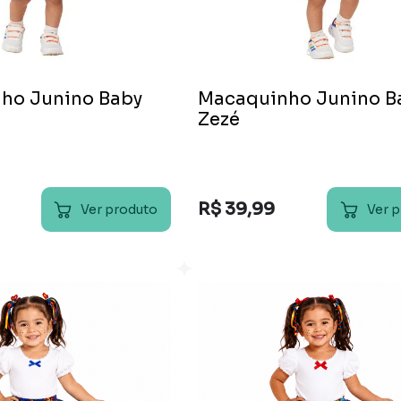
ho Junino Baby
Macaquinho Junino B
Zezé
R$
39
,
99
Ver produto
Ver 