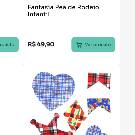
Fantasia Peã de Rodeio
Infantil
R$
49
,
90
produto
Ver produto