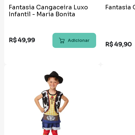
Fantasia Cangaceira Luxo
Fantasia 
Infantil - Maria Bonita
R$
49
,
99
Adicionar
R$
49
,
90