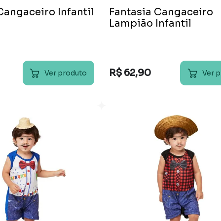
Cangaceiro Infantil
Fantasia Cangaceiro
Lampião Infantil
R$
62
,
90
Ver produto
Ver 