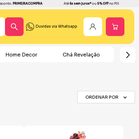
sconto:
PRIMEIRACOMPRA
Até
6x sem juros*
ou
5% OFF
no PIX
Duvidas via Whatsapp
Chá Revelação
Festa Homem Aranha
Fest
ORDENAR POR