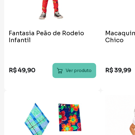
Fantasia Peão de Rodeio
Macaquin
Infantil
Chico
R$
49
,
90
R$
39
,
99
Ver produto