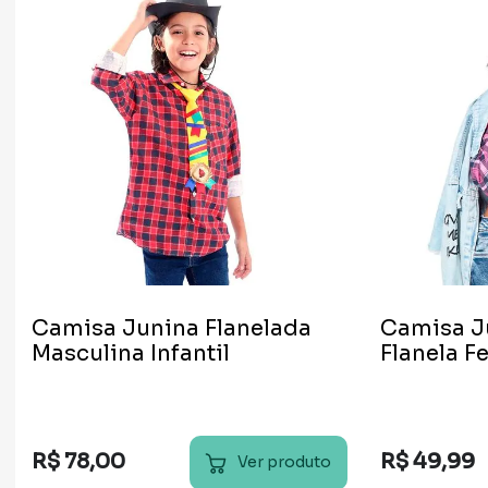
Camisa Junina Flanelada
Camisa J
Masculina Infantil
Flanela F
R$
78
,
00
R$
49
,
99
Ver produto