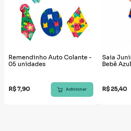
Remendinho Auto Colante -
Saia Jun
05 unidades
Bebê Azu
R$
7
,
90
R$
25
,
40
Adicionar