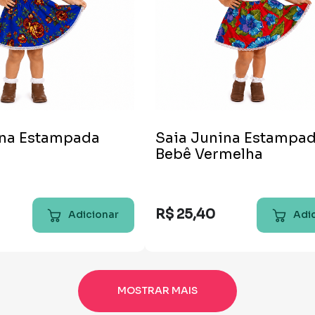
ina Estampada
Saia Junina Estampa
l
Bebê Vermelha
R$
25
,
40
Adicionar
Adi
MOSTRAR MAIS