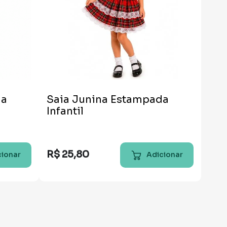
da
Saia Junina Estampada
Infantil
R$
25
,
80
cionar
Adicionar