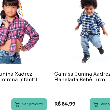
9
º
pirulito
10
º
toalha
unina Xadrez
Camisa Junina Xadre
eminina Infantil
Flanelada Bebê Luxo
R$
34
,
99
Ver produto
Ver 