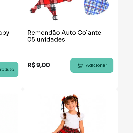
aby
Remendão Auto Colante -
05 unidades
R$
9
,
00
Adicionar
produto