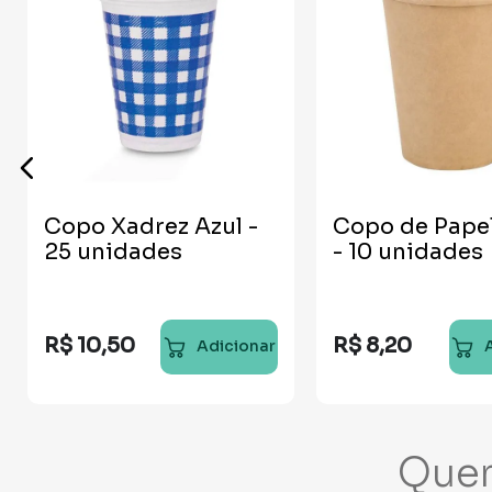
Copo Xadrez Azul -
Copo de Papel
25 unidades
- 10 unidades
R$
10
,
50
R$
8
,
20
Adicionar
Que