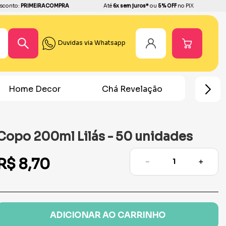
sconto:
PRIMEIRACOMPRA
Até
6x sem juros*
ou
5% OFF
no PIX
Duvidas via Whatsapp
Home Decor
Chá Revelação
Festa Ho
Copo 200ml Lilás - 50 unidades
R$
8
,
70
－
＋
ADICIONAR AO CARRINHO