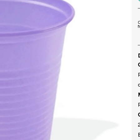
9
º
pirulito
10
º
toalha