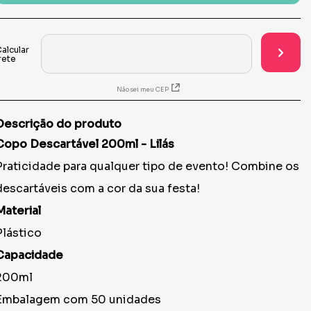
Não sei meu CEP
Descrição do produto
Copo Descartável 200ml - Lilás
Praticidade para qualquer tipo de evento! Combine os
descartáveis com a cor da sua festa!
Material
Plástico
Capacidade
200ml
Embalagem com 50 unidades