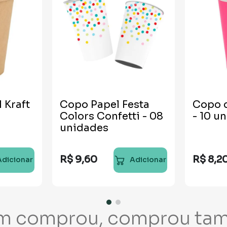
 Kraft
Copo Papel Festa
Copo d
Colors Confetti - 08
- 10 u
unidades
R$
9
,
60
R$
8
,
2
Adicionar
Adicionar
m comprou, comprou ta