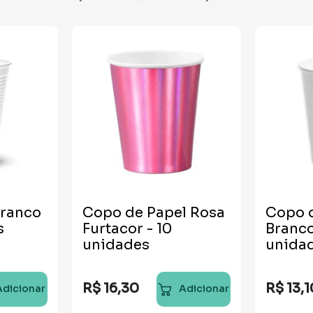
ranco
Copo de Papel Rosa
Copo 
s
Furtacor - 10
Branco
unidades
unida
R$
16
,
30
R$
13
,
1
Adicionar
Adicionar