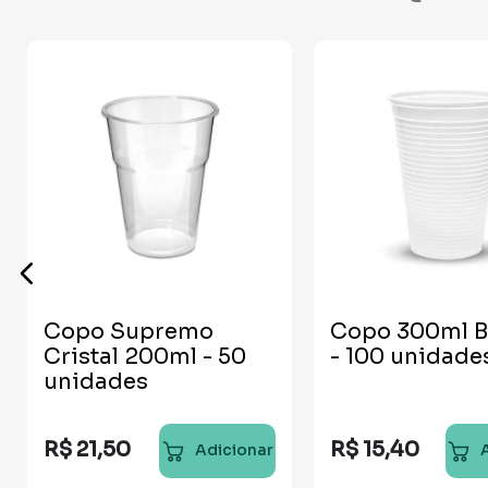
Copo Supremo
Copo 300ml B
Cristal 200ml - 50
- 100 unidade
unidades
R$
21
,
50
R$
15
,
40
Adicionar