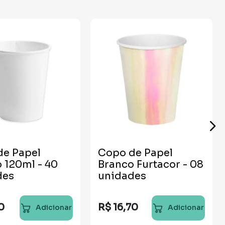
de Papel
Copo de Papel
 120ml - 40
Branco Furtacor - 08
des
unidades
0
R$
16
,
70
Adicionar
Adicionar