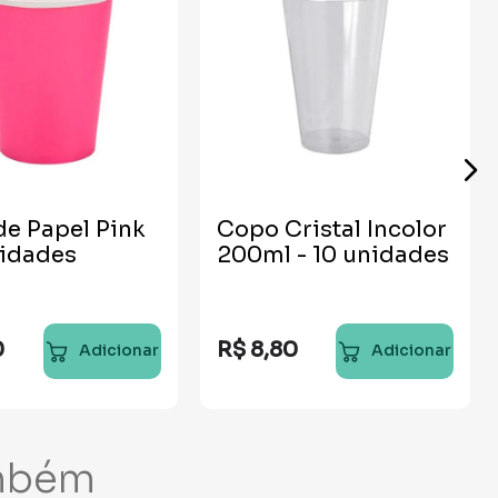
e Papel Pink
Copo Cristal Incolor
nidades
200ml - 10 unidades
0
R$
8
,
80
Adicionar
Adicionar
mbém