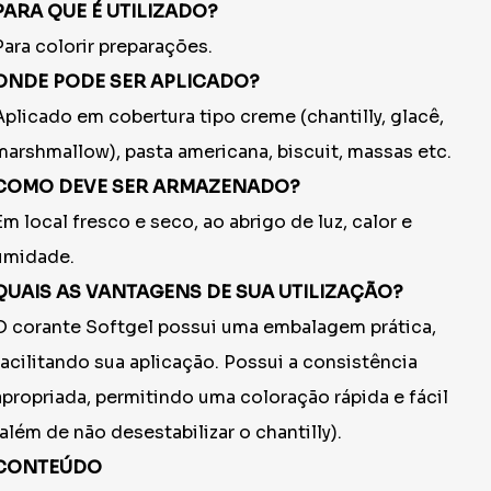
PARA QUE É UTILIZADO?
Para colorir preparações.
ONDE PODE SER APLICADO?
Aplicado em cobertura tipo creme (chantilly, glacê,
marshmallow), pasta americana, biscuit, massas etc.
COMO DEVE SER ARMAZENADO?
Em local fresco e seco, ao abrigo de luz, calor e
umidade.
QUAIS AS VANTAGENS DE SUA UTILIZAÇÃO?
O corante Softgel possui uma embalagem prática,
facilitando sua aplicação. Possui a consistência
apropriada, permitindo uma coloração rápida e fácil
(além de não desestabilizar o chantilly).
CONTEÚDO