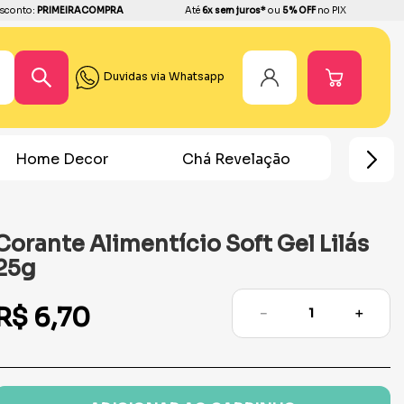
sconto:
PRIMEIRACOMPRA
Até
6x sem juros*
ou
5% OFF
no PIX
Duvidas via Whatsapp
Home Decor
Chá Revelação
Festa Ho
Corante Alimentício Soft Gel Lilás
25g
R$
6
,
70
－
＋