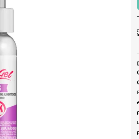
9
º
peruca
10
º
festa neon