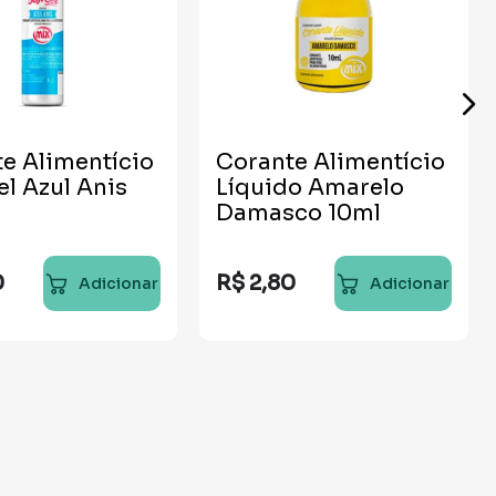
e Alimentício
Corante Alimentício
el Azul Anis
Líquido Amarelo
Damasco 10ml
0
R$
2
,
80
Adicionar
Adicionar