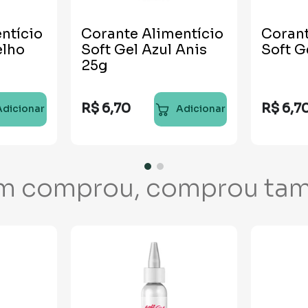
ntício
Corante Alimentício
Corant
elho
Soft Gel Azul Anis
Soft G
25g
R$
6
,
70
R$
6
,
7
Adicionar
Adicionar
m comprou, comprou ta