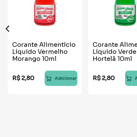
Corante Alimentício
Corante Alime
Líquido Vermelho
Líquido Verde
Morango 10ml
Hortelã 10ml
R$
2
,
80
R$
2
,
80
Adicionar