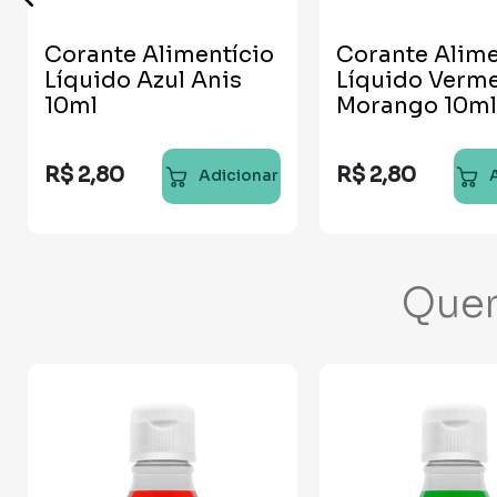
Corante Alimentício
Corante Alime
Líquido Azul Anis
Líquido Verm
10ml
Morango 10ml
R$
2
,
80
R$
2
,
80
Adicionar
Que