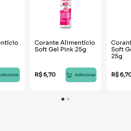
ntício
Corante Alimentício
Corant
Soft Gel Pink 25g
Soft G
25g
R$
6
,
70
R$
6
,
7
Adicionar
Adicionar