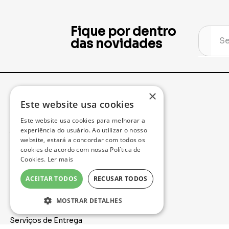
Fique por dentro
das novidades
×
Institucional
Minha Conta
Este website usa cookies
Este website usa cookies para melhorar a
Acompanhe seu Pedido
experiência do usuário. Ao utilizar o nosso
website, estará a concordar com todos os
cookies de acordo com nossa Política de
Trocas e Devoluções
Cookies.
Ler mais
Política de Privacidade
ACEITAR TODOS
RECUSAR TODOS
Formas de Pagamento
MOSTRAR DETALHES
Serviços de Entrega