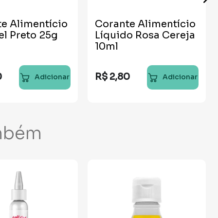
e Alimentício
Corante Alimentício
el Preto 25g
Líquido Rosa Cereja
10ml
0
R$
2
,
80
Adicionar
Adicionar
mbém