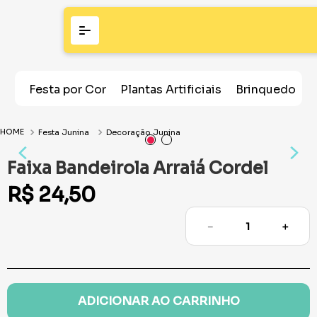
Festa por Cor
Plantas Artificiais
Brinquedos
Festa Junina
Decoração Junina
Faixa Bandeirola Arraiá Cordel
R$
24
,
50
－
＋
ADICIONAR AO CARRINHO