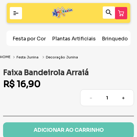
Festa por Cor
Plantas Artificiais
Brinquedos
Festa Junina
Decoração Junina
Faixa Bandeirola Arraiá
R$
16
,
90
－
＋
ADICIONAR AO CARRINHO