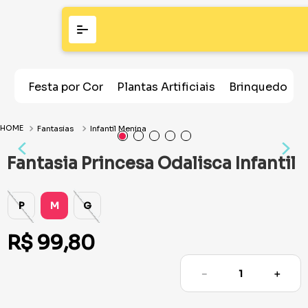
Festa por Cor
Plantas Artificiais
Brinquedos
Fantasias
Infantil Menina
Fantasia Princesa Odalisca Infantil
P
M
G
R$
99
,
80
－
＋