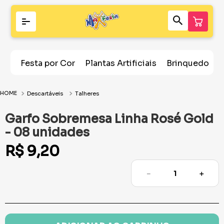
Festa por Cor
Plantas Artificiais
Brinquedos
Descartáveis
Talheres
Garfo Sobremesa Linha Rosé Gold
- 08 unidades
R$
9
,
20
－
＋