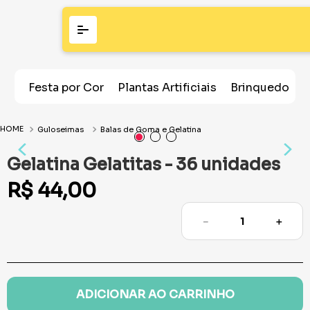
Festa por Cor
Plantas Artificiais
Brinquedos
Guloseimas
Balas de Goma e Gelatina
Gelatina Gelatitas - 36 unidades
R$
44
,
00
－
＋
ADICIONAR AO CARRINHO