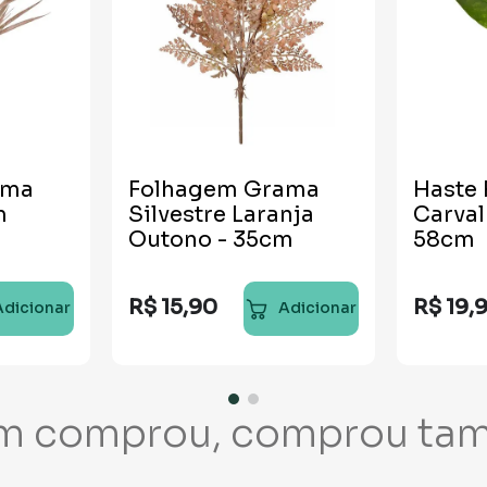
ama
Folhagem Grama
Haste
m
Silvestre Laranja
Carval
Outono - 35cm
58cm
R$
15
,
90
R$
19
,
Adicionar
Adicionar
m comprou, comprou ta