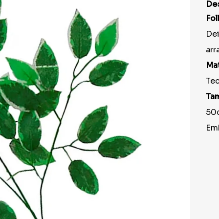
9
º
pirulito
De
10
º
toalha
Fo
Dei
arr
Mat
Tec
Ta
50
Em