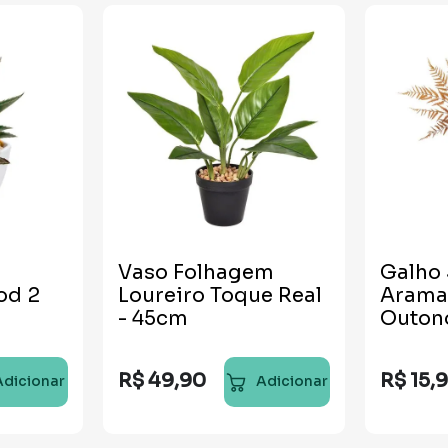
Vaso Folhagem
Galho
od 2
Loureiro Toque Real
Arama
- 45cm
Outon
R$
49
,
90
R$
15
,
Adicionar
Adicionar