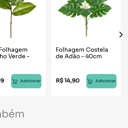
 Folhagem
Folhagem Costela
ho Verde -
de Adão - 40cm
99
R$
14
,
90
Adicionar
Adicionar
mbém