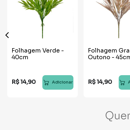
Folhagem Verde -
Folhagem Gr
40cm
Outono - 45c
R$
14
,
90
R$
14
,
90
Adicionar
Que