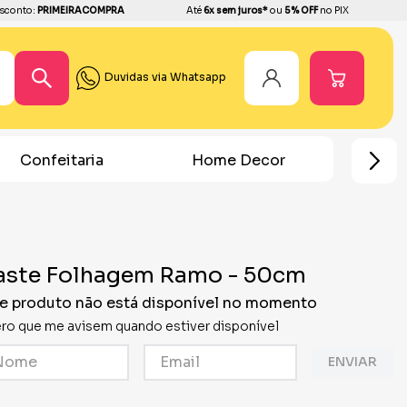
sconto:
PRIMEIRACOMPRA
Até
6x sem juros*
ou
5% OFF
no PIX
Duvidas via Whatsapp
a
Home Decor
Chá Revelação
aste Folhagem Ramo - 50cm
e produto não está disponível no momento
ro que me avisem quando estiver disponível
ENVIAR