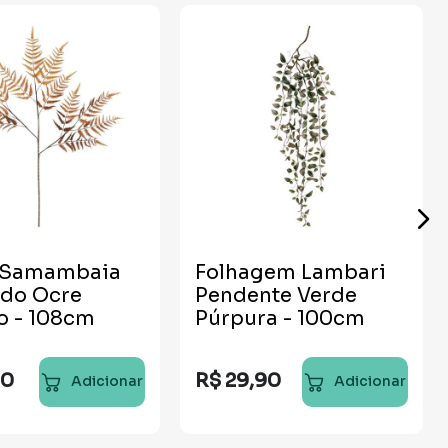
 Samambaia
Folhagem Lambari
do Ocre
Pendente Verde
o - 108cm
Púrpura - 100cm
90
R$
29
,
90
Adicionar
Adicionar