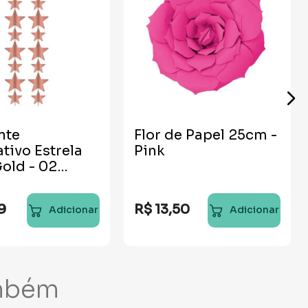
nte
Flor de Papel 25cm -
tivo Estrela
Pink
old - 02
des
9
R$
13
,
50
Adicionar
Adicionar
mbém