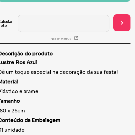
Não sei meu CEP
Descrição do produto
Lustre Fios Azul
Dê um toque especial na decoração da sua festa!
Material
Plástico e arame
Tamanho
180 x 25cm
Conteúdo da Embalagem
01 unidade