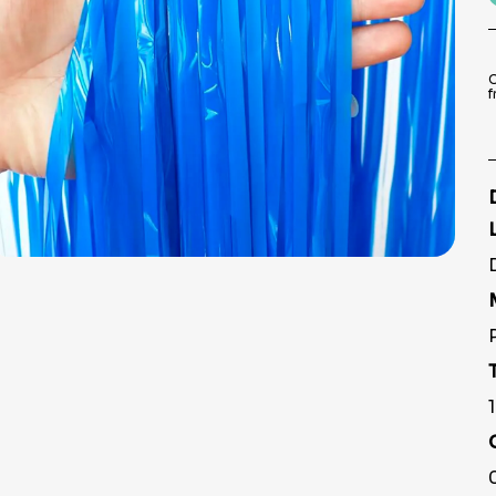
9
º
pirulito
10
º
toalha