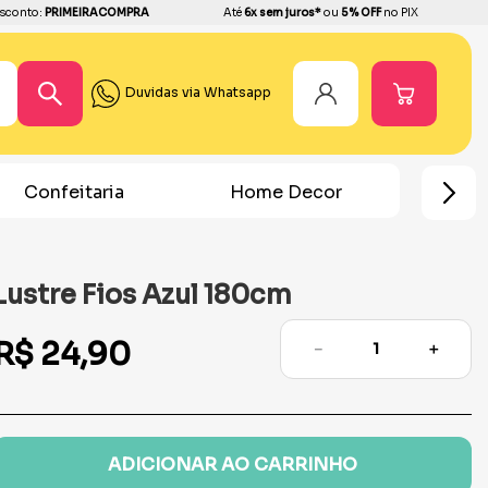
sconto:
PRIMEIRACOMPRA
Até
6x sem juros*
ou
5% OFF
no PIX
Duvidas via Whatsapp
Home Decor
Chá Revelação
Festa 
Lustre Fios Azul 180cm
R$
24
,
90
－
＋
ADICIONAR AO CARRINHO