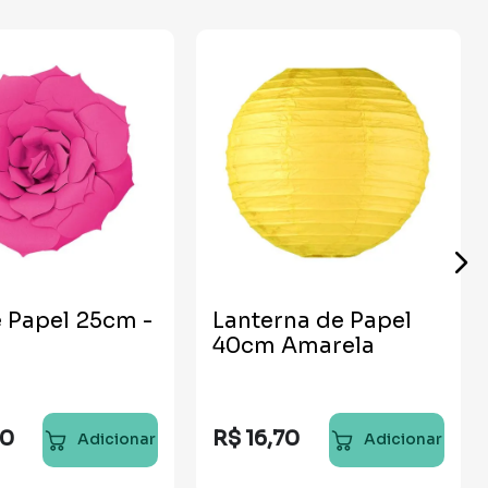
e Papel 25cm -
Lanterna de Papel
40cm Amarela
50
R$
16
,
70
Adicionar
Adicionar