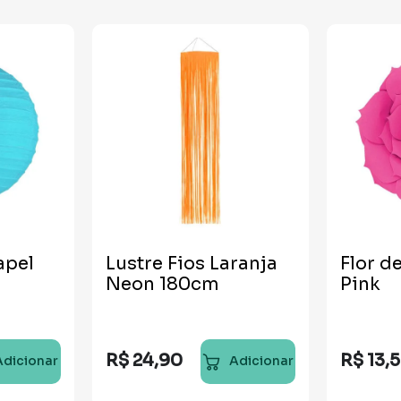
apel
Lustre Fios Laranja
Flor d
Neon 180cm
Pink
R$
24
,
90
R$
13
,
Adicionar
Adicionar