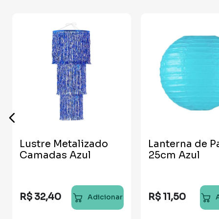
Lustre Metalizado
Lanterna de P
Camadas Azul
25cm Azul
R$
32
,
40
R$
11
,
50
Adicionar