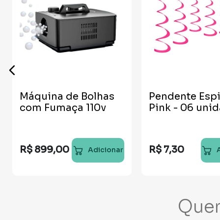
Máquina de Bolhas
Pendente Espi
com Fumaça 110v
Pink - 06 uni
R$
899
,
00
R$
7
,
30
Adicionar
Que