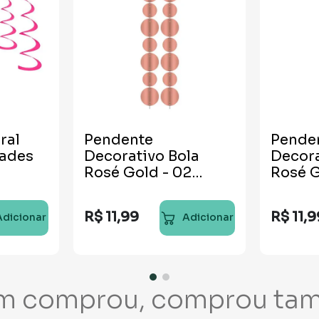
ral
Pendente
Pende
dades
Decorativo Bola
Decora
Rosé Gold - 02
Rosé G
unidades
unida
R$
11
,
99
R$
11
,
9
Adicionar
Adicionar
m comprou, comprou ta