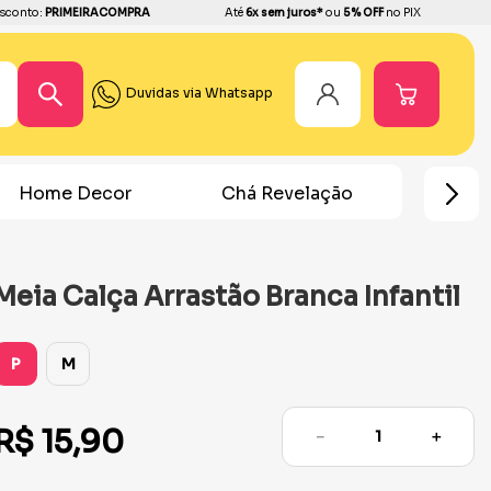
sconto:
PRIMEIRACOMPRA
Até
6x sem juros*
ou
5% OFF
no PIX
Duvidas via Whatsapp
Chá Revelação
Festa Homem Aranha
Meia Calça Arrastão Branca Infantil
P
M
R$
15
,
90
－
＋