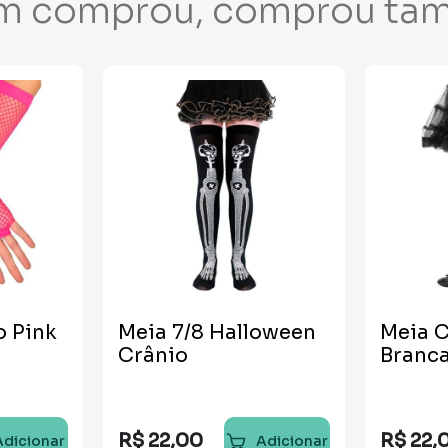
m comprou, comprou ta
o Pink
Meia 7/8 Halloween
Meia C
Crânio
Branc
R$
22
,
00
R$
22
,
Adicionar
Adicionar