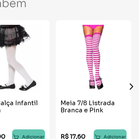
mbém
alça Infantil
Meia 7/8 Listrada
a
Branca e Pink
00
R$
17
,
60
Adicionar
Adicionar