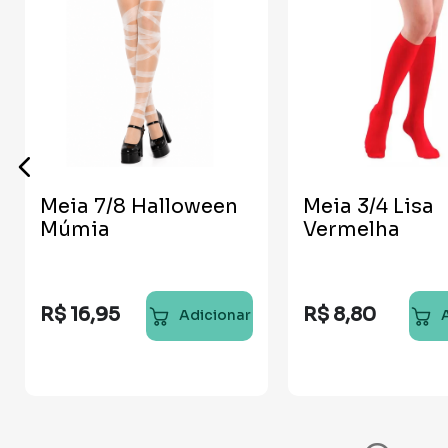
Meia 7/8 Halloween
Meia 3/4 Lisa
Múmia
Vermelha
R$
16
,
95
R$
8
,
80
Adicionar