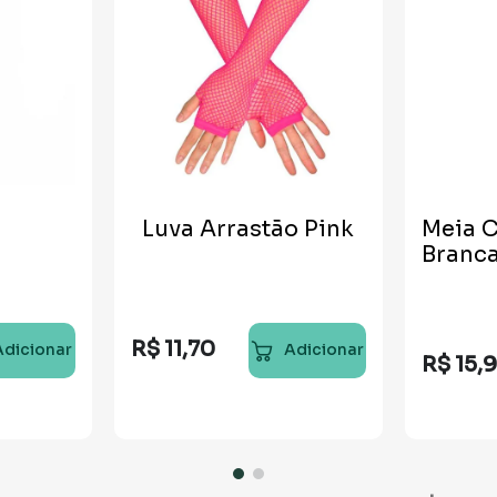
Luva Arrastão Pink
Meia C
Branca
R$
11
,
70
Adicionar
Adicionar
R$
15
,