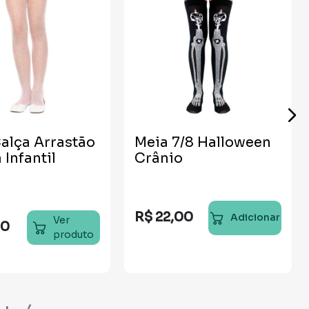
alça Arrastão
Meia 7/8 Halloween
 Infantil
Crânio
R$
22
,
00
Adicionar
Ver
90
produto