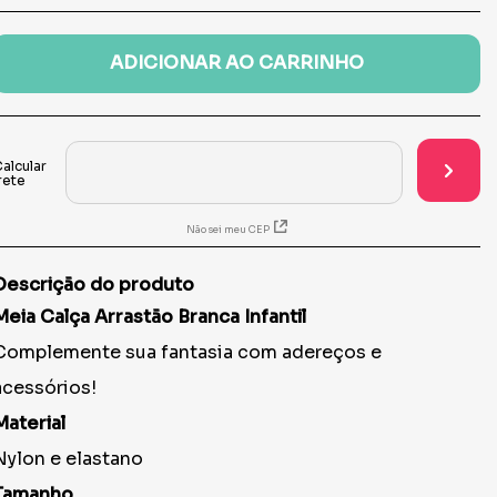
ADICIONAR AO CARRINHO
Não sei meu CEP
Descrição do produto
Meia Calça Arrastão Branca Infantil
Complemente sua fantasia com adereços e
acessórios!
Material
Nylon e elastano
Tamanho