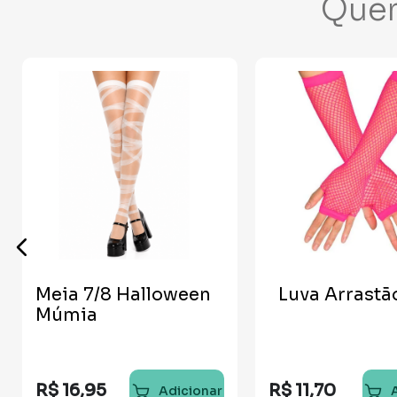
Que
Meia 7/8 Halloween
Luva Arrastã
Múmia
R$
16
,
95
R$
11
,
70
Adicionar