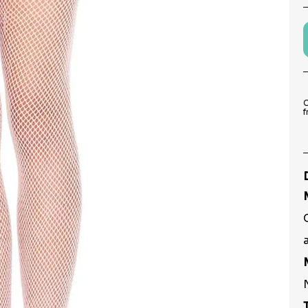
9
º
peruca
10
º
festa neon