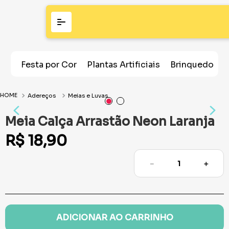
Festa por Cor
Plantas Artificiais
Brinquedos
Adereços
Meias e Luvas
Meia Calça Arrastão Neon Laranja
R$
18
,
90
－
＋
ADICIONAR AO CARRINHO