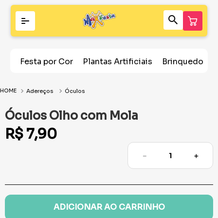
Festa por Cor
Plantas Artificiais
Brinquedos
Adereços
Óculos
Óculos Olho com Mola
R$
7
,
90
－
＋
ADICIONAR AO CARRINHO