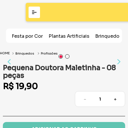
Festa por Cor
Plantas Artificiais
Brinquedos
Brinquedos
Profissões
Pequena Doutora Maletinha - 08
peças
R$
19
,
90
－
＋