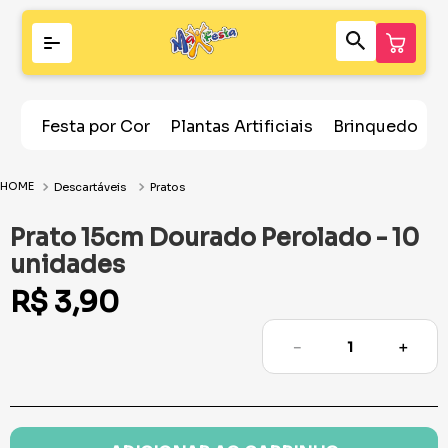
Festa por Cor
Plantas Artificiais
Brinquedos
Descartáveis
Pratos
Prato 15cm Dourado Perolado - 10
unidades
R$
3
,
90
－
＋