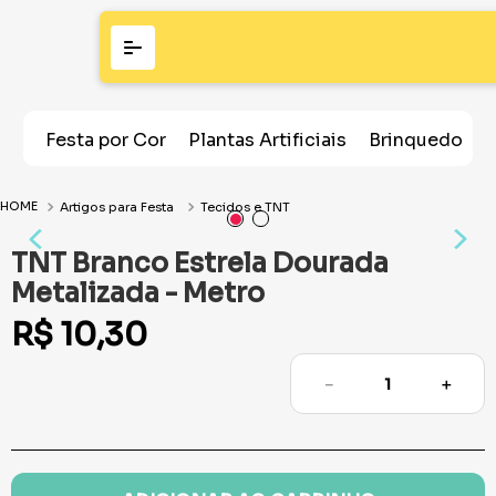
Festa por Cor
Plantas Artificiais
Brinquedos
Artigos para Festa
Tecidos e TNT
TNT Branco Estrela Dourada
Metalizada - Metro
R$
10
,
30
－
＋