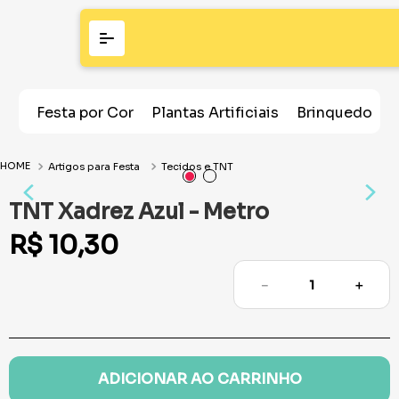
Festa por Cor
Plantas Artificiais
Brinquedos
Artigos para Festa
Tecidos e TNT
TNT Xadrez Azul - Metro
R$
10
,
30
－
＋
ADICIONAR AO CARRINHO