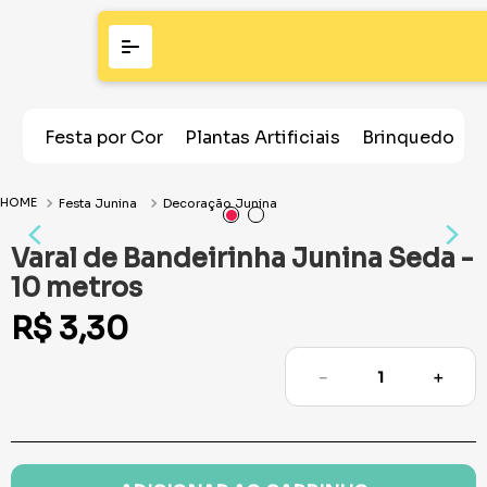
Festa por Cor
Plantas Artificiais
Brinquedos
Festa Junina
Decoração Junina
Varal de Bandeirinha Junina Seda -
10 metros
R$
3
,
30
－
＋