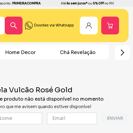
sconto:
PRIMEIRACOMPRA
Até
6x sem juros*
ou
5% OFF
no PIX
Duvidas via Whatsapp
Home Decor
Chá Revelação
Festa Ho
la Vulcão Rosé Gold
e produto não está disponível no momento
ro que me avisem quando estiver disponível
ENVIAR