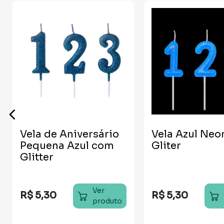
Vela de Aniversário
Vela Azul Ne
Pequena Azul com
Gliter
Glitter
Ver
R$
5
,
30
R$
5
,
30
produto