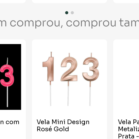
m comprou, comprou ta
on com
Vela Mini Design
Vela P
Rosé Gold
Metali
Prata 