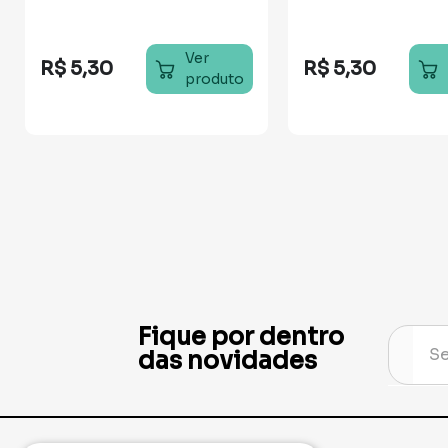
Ver
R$
5
,
30
R$
5
,
30
produto
Fique por dentro
das novidades