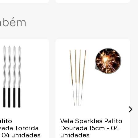
mbém
alito
Vela Sparkles Palito
zada Torcida
Dourada 15cm - 04
- 04 unidades
unidades