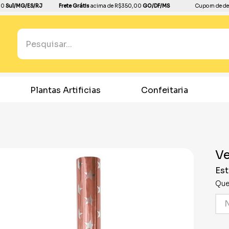
00
Sul/MG/ES/RJ
Frete Grátis
acima de R$350,00
GO/DF/MS
Cupom de de
Pesquisar...
TERMOS MAIS BUSCADOS
1
º
boleira
Plantas Artificias
Confeitaria
2
º
balão
3
º
bandeja
4
º
dourado
Ve
5
º
dinossauro
Est
6
º
copo papel
Que
7
º
pirulito
8
º
toalha