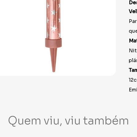
9
º
peruca
De
10
º
festa neon
Vel
Par
que
Mat
Nit
plá
Ta
12
Em
Quem viu, viu também