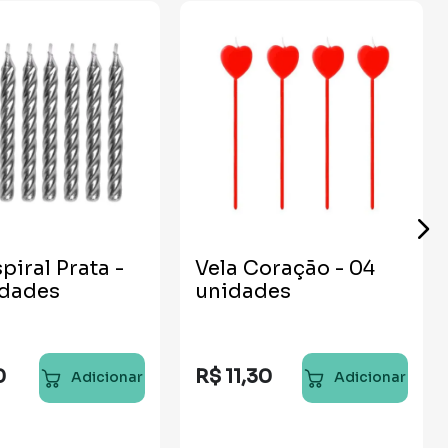
piral Prata -
Vela Coração - 04
idades
unidades
0
R$
11
,
30
Adicionar
Adicionar