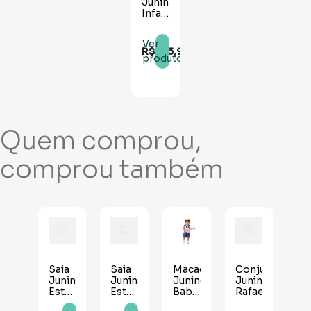
Junino
Infantil
Luxo
Dalila
Ver
R$
173
,
90
produto
Quem comprou,
comprou também
Saia
Saia
Macaquinho
Conjunto
Junina
Junina
Junino
Junino
Estampada
Estampada
Baby
Rafaela
Infantil
Bebê
Chico