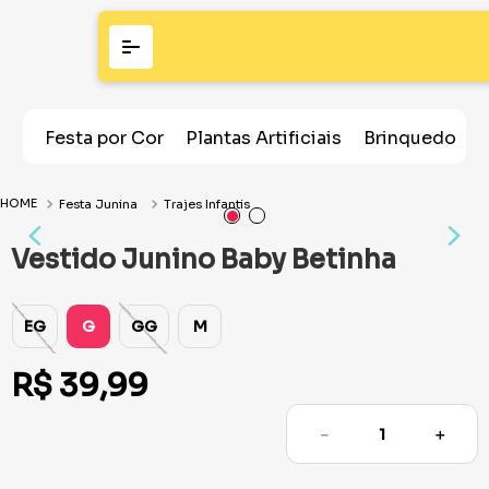
Festa por Cor
Plantas Artificiais
Brinquedos
Festa Junina
Trajes Infantis
Vestido Junino Baby Betinha
EG
G
GG
M
R$
39
,
99
－
＋